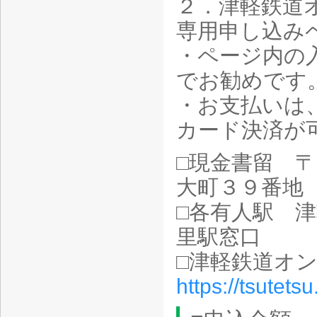
２．津軽鉄道
専用申し込み
・ページ内の
でお勧めです
・お支払いは
カード決済が
□現金書留 
大町３９番地
□各有人駅 
里駅窓口
□津軽鉄道オ
https://tsutet