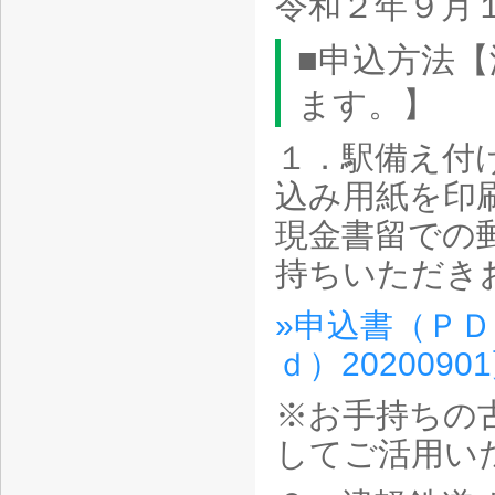
令和２年９月
■申込方法
ます。】
１．駅備え付
込み用紙を印
現金書留での
持ちいただき
»申込書（ＰＤＦ
ｄ）2020090
※お手持ちの
してご活用い