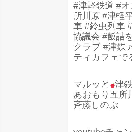
#津軽鉄道 #
所川原 #津軽
車 #鈴虫列車
協議会 #飯詰
クラブ #津鉄
ティカフェで
マルッと
津
あおもり五所
斉藤しのぶ
youtubeチ