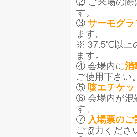
② ご来場の際
す。
③
サーモグラ
ます。
※ 37.5℃
ます。
④ 会場内に
消
ご使用下さい
⑤
咳エチケッ
⑥ 会場内が
す。
⑦
入場票のご
ご協力くださ