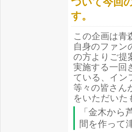
ついて今回
す。
この企画は青
自身のファン
の方よりご提
実施する一回
ている、イン
等々の皆さん
をいただいた
「金木から
間を作って