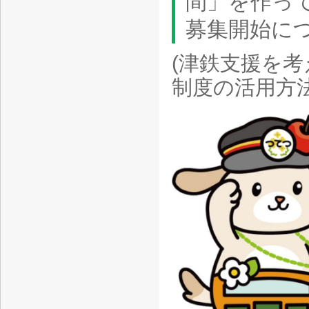
間」を作っ
募集開始に
(津鉄支援を
制度の活用方