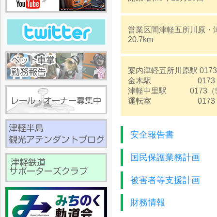
営業区間津軽五所川原・
20.7km
案内津軽五所川原駅 0173
金木駅 0173（53
津軽中里駅 0173（57
運転室 0173（35
安全報告書
国民保護業務計画
被害者等支援計画
財務情報