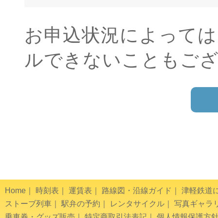
お申込状況によっては
ルできないこともご
Home
｜
時刻表
｜
運賃表
｜
路線図・沿線ガイド
｜
津軽鉄道
ストーブ列車
｜
駅弁の予約
｜
レンタサイクル
｜
写真ギャラ
乗車券・グッズ販売
｜
特定商取引法表記
｜
個人情報保護方