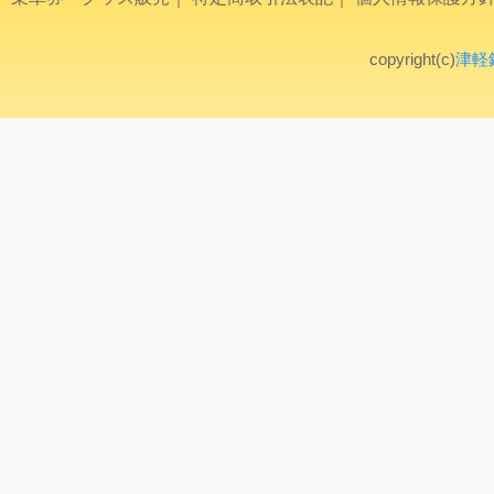
copyright(c)
津軽