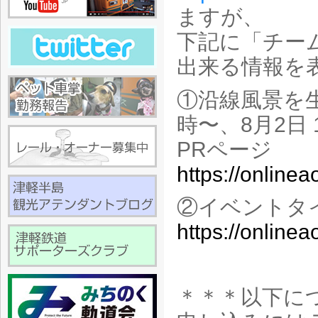
ますが、
下記に「チー
出来る情報を
①沿線風景を生
時〜、8月2日 
PR
ページ
https://online
②イベントタ
https://online
＊＊＊以下に