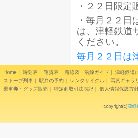
・２２日限定
・毎月２２日
は、津軽鉄道サ
ください。 https
毎月２２日は
Home
｜
時刻表
｜
運賃表
｜
路線図・沿線ガイド
｜
津軽鉄道
ストーブ列車
｜
駅弁の予約
｜
レンタサイクル
｜
写真ギャラ
乗車券・グッズ販売
｜
特定商取引法表記
｜
個人情報保護方
copyright(c)
津軽