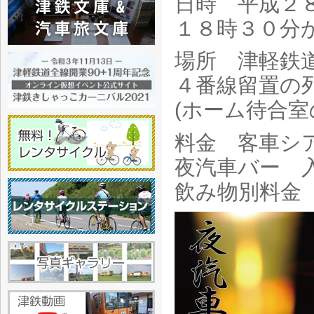
日時 平成２８
１８時３０分
場所 津軽鉄
４番線留置の
(ホーム待合室
料金 客車シ
夜汽車バー 入
飲み物別料金