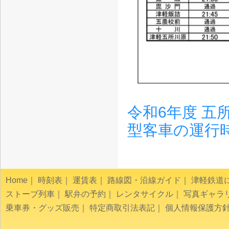
令和6年度 
型客車の運行時
Home
｜
時刻表
｜
運賃表
｜
路線図・沿線ガイド
｜
津軽鉄道
ストーブ列車
｜
駅弁の予約
｜
レンタサイクル
｜
写真ギャラ
乗車券・グッズ販売
｜
特定商取引法表記
｜
個人情報保護方