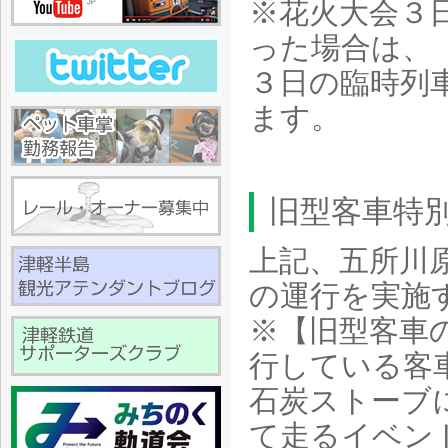
※花火大会３
った場合は、
３日の臨時列
ます。
旧型客車特
上記、五所川
の運行を実施
※【旧型客車
行している客
石炭ストーブ
て走るイベン