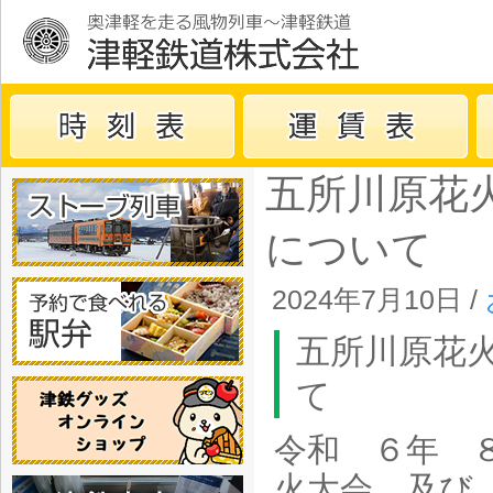
五所川原花
について
2024年7月10日 /
五所川原花
て
令和 ６年 
火大会、及び