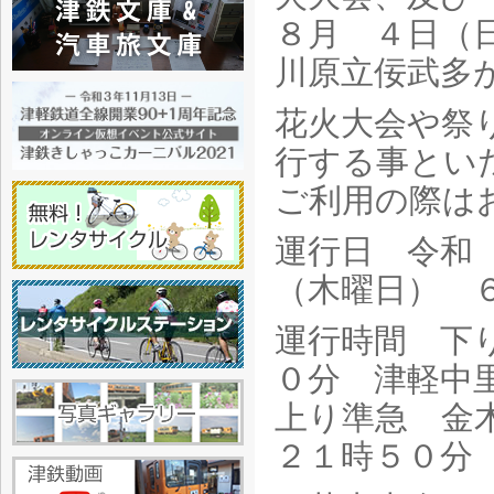
８月 ４日（
川原立佞武多
花火大会や祭
行する事とい
ご利用の際は
運行日 令和
（木曜日） 
運行時間 下
０分 津軽中
上り準急 金
２１時５０分