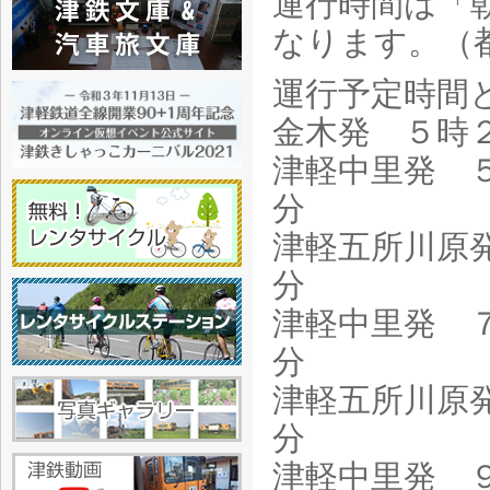
運行時間は「
なります。（
運行予定時間
金木発 ５時
津軽中里発 
分
津軽五所川原
分
津軽中里発 
分
津軽五所川原
分
津軽中里発 